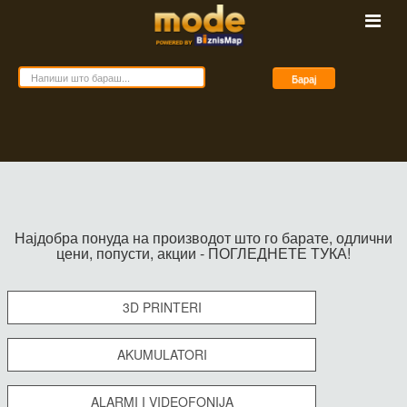
Барај
Најдобра понуда на производот што го барате, одлични
цени, попусти, акции - ПОГЛЕДНЕТЕ ТУКА!
3D PRINTERI
AKUMULATORI
ALARMI I VIDEOFONIJA